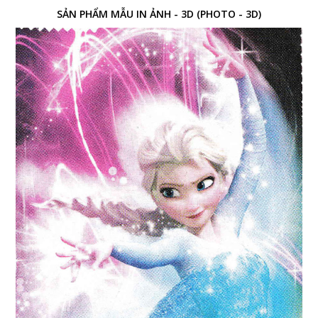
SẢN PHẨM MẪU IN ẢNH - 3D (PHOTO - 3D)