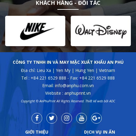
KHÁCH HÀNG - ĐỐI TÁC
CÔNG TY TNHH IN VÀ MAY MẶC XUẤT KHẨU AN PHÚ
Địa chỉ: Lieu Xa | Yen My | Hung Yen | Vietnam
Tel : +84 221 6529 888 - Fax: +84 221 6529 888
Email: info@anphu.com.vn
Website :
anphuprint.vn
Copyright © AnPhuPrint All Rights Reserved.
Thiết kế web
bởi ADC
GIỚI THIỆU
DỊCH VỤ IN ẤN